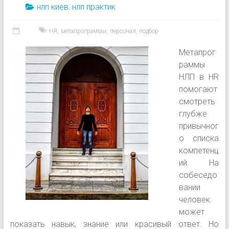
нлп киев
,
нлп практик
HR
,
метапрограммы
,
персонал
,
подбор
Метапрог
раммы
НЛП в HR
помогают
смотреть
глубже
привычног
о списка
компетенц
ий. На
собеседо
вании
человек
может
показать навык, знание или красивый ответ. Но