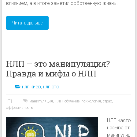
влиянием, а в итоге заметил собственную жизнь.
Читать дальше
НЛП — это манипуляция?
Правда и мифы о НЛП
нлп киев
,
нлп это
манипуляция
,
НЛП
,
обучение
,
психология
,
страх
,
эффективность
НЛП часто
называют
манипуляц