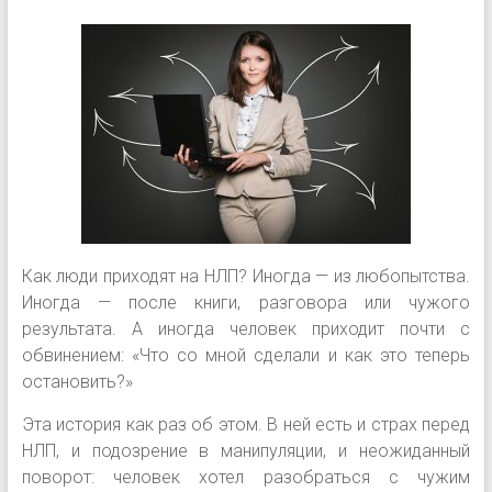
Как люди приходят на НЛП? Иногда — из любопытства.
Иногда — после книги, разговора или чужого
результата. А иногда человек приходит почти с
обвинением: «Что со мной сделали и как это теперь
остановить?»
Эта история как раз об этом. В ней есть и страх перед
НЛП, и подозрение в манипуляции, и неожиданный
поворот: человек хотел разобраться с чужим