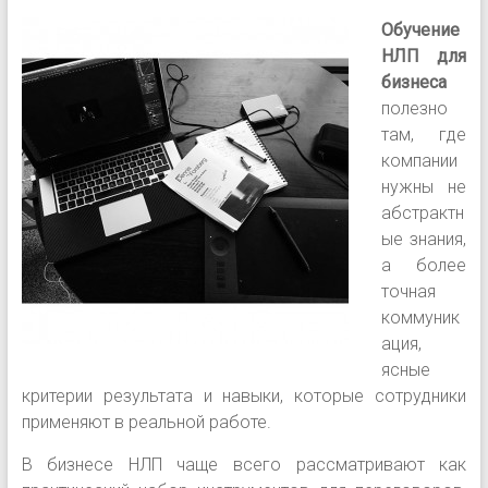
Обучение
НЛП для
бизнеса
полезно
там, где
компании
нужны не
абстрактн
ые знания,
а более
точная
коммуник
ация,
ясные
критерии результата и навыки, которые сотрудники
применяют в реальной работе.
В бизнесе НЛП чаще всего рассматривают как