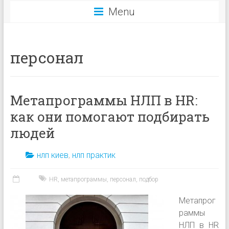
Menu
персонал
Метапрограммы НЛП в HR:
как они помогают подбирать
людей
нлп киев
,
нлп практик
HR
,
метапрограммы
,
персонал
,
подбор
Метапрог
раммы
НЛП в HR