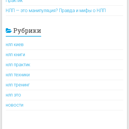
Практик
НЛП — это манипуляция? Правда и мифы о НЛП
Рубрики
нлп киев
нлп книги
нлп практик
нлп техники
нлп тренинг
нлп это
новости