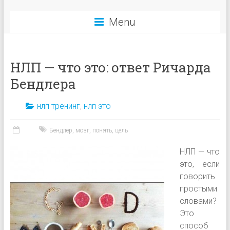
Menu
НЛП — что это: ответ Ричарда
Бендлера
нлп тренинг
,
нлп это
Бендлер
,
мозг
,
понять
,
цель
НЛП — что
это, если
говорить
простыми
словами?
Это
способ