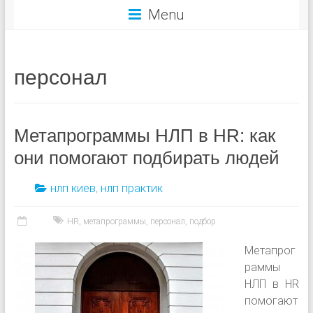
Menu
персонал
Метапрограммы НЛП в HR: как
они помогают подбирать людей
нлп киев
,
нлп практик
HR
,
метапрограммы
,
персонал
,
подбор
Метапрог
раммы
НЛП в HR
помогают