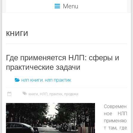
Menu
книги
Где применяется НЛП: сферы и
практические задачи
нлп книги
,
нлп практик
книги
,
НЛП
,
практик
,
продажи
Современ
ное НЛП
применяю
т там, где