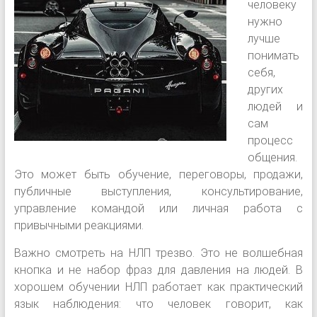
человеку
нужно
лучше
понимать
себя,
других
людей и
сам
процесс
общения.
Это может быть обучение, переговоры, продажи,
публичные выступления, консультирование,
управление командой или личная работа с
привычными реакциями.
Важно смотреть на НЛП трезво. Это не волшебная
кнопка и не набор фраз для давления на людей. В
хорошем обучении НЛП работает как практический
язык наблюдения: что человек говорит, как