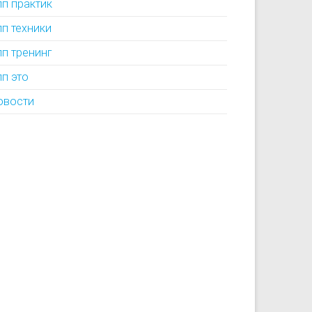
лп практик
лп техники
лп тренинг
лп это
овости