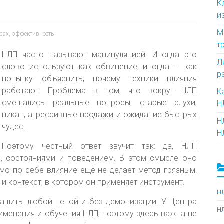
К
и
М
трах
,
эффективность
т
НЛП часто называют манипуляцией. Иногда это
Л
слово используют как обвинение, иногда — как
р
попытку объяснить, почему техники влияния
работают. Проблема в том, что вокруг НЛП
К
смешались реальные вопросы, старые слухи,
Н
пикап, агрессивные продажи и ожидание быстрых
Н
чудес.
Н
Поэтому честный ответ звучит так: да, НЛП
м, состояниями и поведением. В этом смысле оно
амо по себе влияние ещё не делает метод грязным.
 и контекст, в котором он применяет инструмент.
н
защиты любой ценой и без демонизации. У Центра
н
рименения и обучения НЛП, поэтому здесь важна не