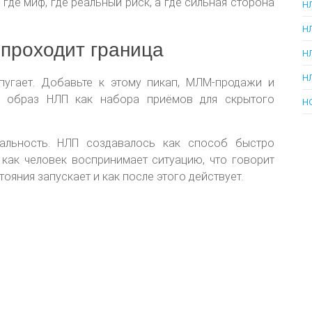
 где миф, где реальный риск, а где сильная сторона
н
н
 проходит граница
н
н
пугает. Добавьте к этому пикап, МЛМ-продажи и
я образ НЛП как набора приёмов для скрытого
н
альность. НЛП создавалось как способ быстро
: как человек воспринимает ситуацию, что говорит
тояния запускает и как после этого действует.