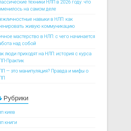
лассические техники НЛП в 2026 году: что
зменилось на самом деле
ежличностные навыки в НЛП: как
ренировать живую коммуникацию
ичное мастерство в НЛП: с чего начинается
абота над собой
ак люди приходят на НЛП: история с курса
ЛП-Практик
ЛП — это манипуляция? Правда и мифы о
ЛП
Рубрики
лп киев
лп книги