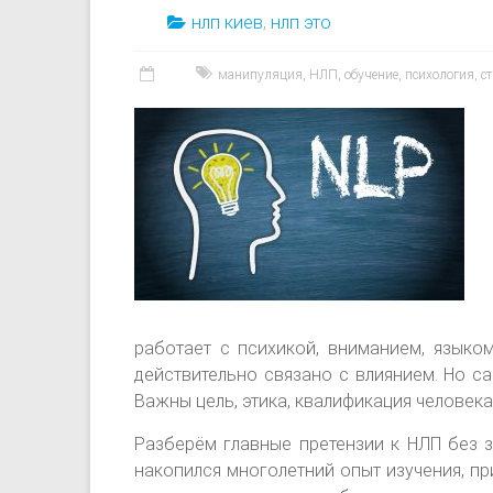
нлп киев
,
нлп это
манипуляция
,
НЛП
,
обучение
,
психология
,
с
работает с психикой, вниманием, языко
действительно связано с влиянием. Но с
Важны цель, этика, квалификация человека
Разберём главные претензии к НЛП без 
накопился многолетний опыт изучения, п